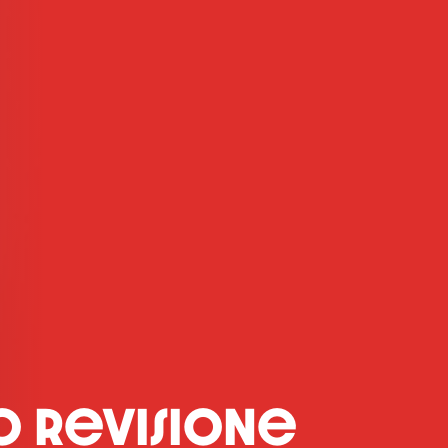
o Revisione